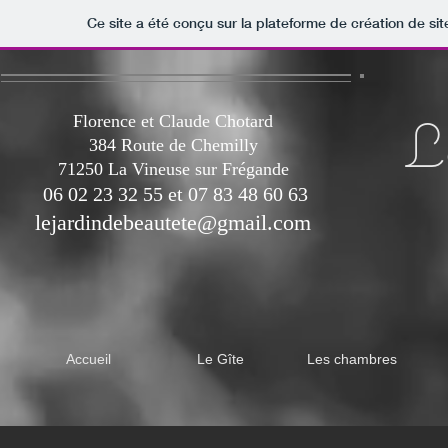
Ce site a été conçu sur la plateforme de création de sit
L
Florence et Claude Chotard
384 Route de Chemilly
71250 La Vineuse sur Frégande
06 02 23 32 55 et 07 83 48 60 63
lejardindebeautete@gmail.com
Accueil
Le Gîte
Les chambres